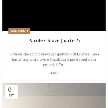
CONTENUTI
Parole Chiave (parte 2)
✨ Parole che aprono nuove prospettive ✨ 🌍 Esistere – non
basta funzionare: vivere è qualcosa di più, è scegliere di
esserci. 💪Fis...
LEGGI
01
SET