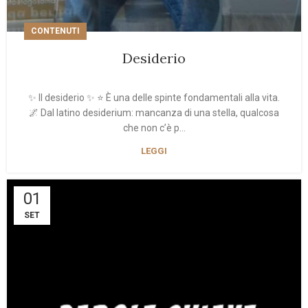
CONTENUTI
Desiderio
✨ Il desiderio ✨ ⭐ È una delle spinte fondamentali alla vita.
🌌 Dal latino desiderium: mancanza di una stella, qualcosa
che non c’è p...
LEGGI
01
SET