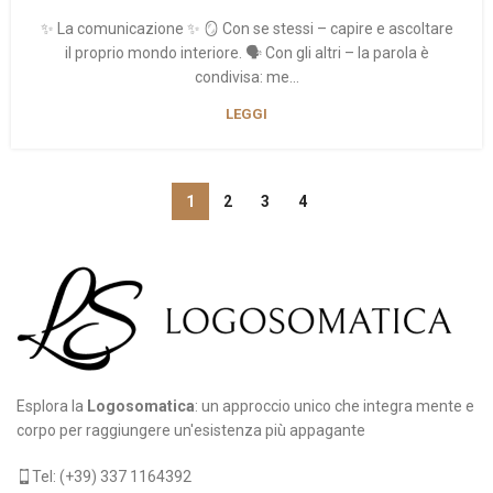
✨ La comunicazione ✨ 🪞 Con se stessi – capire e ascoltare
il proprio mondo interiore. 🗣 Con gli altri – la parola è
condivisa: me...
LEGGI
1
2
3
4
Esplora la
Logosomatica
: un approccio unico che integra mente e
corpo per raggiungere un'esistenza più appagante
Tel: (+39) 337 1164392