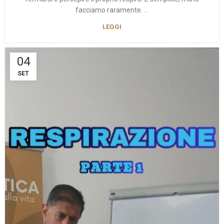
facciamo raramente. ...
LEGGI
04
SET