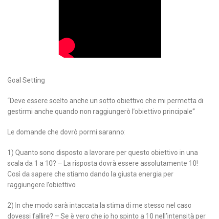
Goal Setting
“Deve essere scelto anche un sotto obiettivo che mi permetta di
gestirmi anche quando non raggiungerò l’obiettivo principale”
Le domande che dovrò pormi saranno:
1) Quanto sono disposto a lavorare per questo obiettivo in una
scala da 1 a 10? – La risposta dovrà essere assolutamente 10!
Così da sapere che stiamo dando la giusta energia per
raggiungere l’obiettivo
2) In che modo sarà intaccata la stima di me stesso nel caso
dovessi fallire? – Se è vero che io ho spinto a 10 nell’intensità per